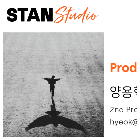
Skip
STAN
to
STUDIO
main
content
Prod
양용
2nd Pr
hyeok@