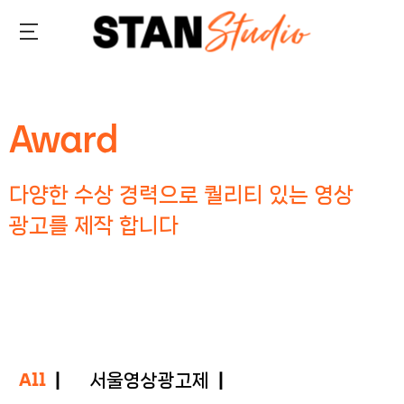
Skip
to
STAN
main
STUDIO
content
Award
다양한 수상 경력으로 퀄리티 있는 영상
광고를 제작 합니다
All
서울영상광고제