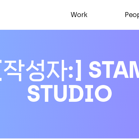
Work
Peo
[작성자:]
STA
STUDIO