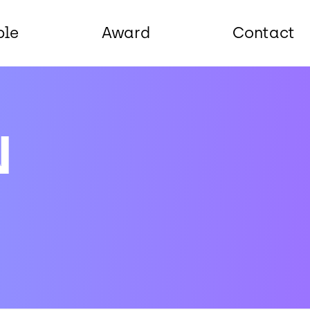
ple
Award
Contact
N